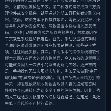
限控制往往无法覆盖应用内部的加密逻辑，一旦应用更
新，之前的设置极易失效。第二种方式是寻找第三方清
理软件或安全插件，试图通过外部工具强制锁定聊天内
容。然而，这类方案不仅操作繁琐，需要反复授权，还
容易引入新的安全风险，导致设备本身被植入恶意代
码。 这种手动处理方式之所以高频失败，根本原因在
于其缺乏系统性和稳定性。首先，手动配置极其耗时，
普通用户很难准确判断哪些权限是关键，哪些是干扰
项，往往顾此失彼。其次，不同版本的操作系统和软件
版本之间存在巨大的兼容性差异，今天有效的设置明天
可能就会因为一次微小的系统更新而失效。更严重的
是，手动操作无法实现动态防护，例如无法做到“离开
即锁屏”或“异常登录即熔断”。当用户花费大量精力折腾
半天，却发现依然能收到包含敏感内容的通知预览时，
挫败感会迅速转化为对安全工具的信任危机。因此，依
赖人工经验去对抗复杂的隐私泄露路径，注定是一条效
率低下且风险不可控的道路。