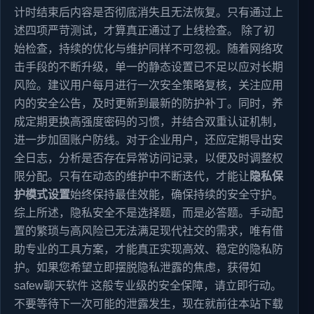
计时结束后内容是否彻底消失且无法恢复。只有通过上
述四项严苛测试，才算真正通过了上线检查。 除了初
始检查，持续的优化与维护同样不可忽视。随着网络攻
击手段的不断升级，单一的静态设置已不足以应对长期
风险。建议用户每月进行一次安全策略复核，关注应用
内的安全公告，及时更新到最新的防护补丁。同时，养
成定期更换高强度密码的习惯，并结合双重认证机制，
进一步加固账户防线。对于企业用户，还应定期导出安
全日志，分析是否存在异常访问记录，以便及时调整权
限分配。只有在动态的维护中不断迭代，才能让
隐私保
护模式设置
始终保持最佳效能，确保持续的安全守护。
综上所述，隐私安全不是选择题，而是必答题。手动配
置的繁琐与高风险已无法满足现代社交的需求，唯有借
助专业的工具方案，才能真正实现高效、稳定的隐私防
护。如果您希望立即摆脱隐私泄露的焦虑，获得如
safew聊天软件 这般专业级的安全保障，请立即行动。
不要等待下一次可能的泄露发生，现在就前往本站下载