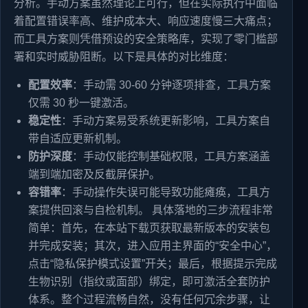
分析。手动方案虽然理论上可行，但在实际执行中面临
着配置错误率高、维护成本大、响应速度慢三大痛点；
而工具方案则凭借预设的安全策略库，实现了零门槛部
署和实时威胁阻断。以下是具体的对比维度：
配置效率
：手动需 30-60 分钟逐项排查，工具方案
仅需 30 秒一键激活。
稳定性
：手动方案易受系统更新影响，工具方案自
带自适应更新机制。
防护深度
：手动仅能控制基础权限，工具方案涵盖
端到端加密及反截屏保护。
容错率
：手动操作失误可能导致功能瘫痪，工具方
案提供回滚与自检机制。 具体落地的三步流程非常
简单：首先，在本站下载页获取最新版本的安装包
并完成安装；其次，进入应用主界面的“安全中心”，
点击“隐私保护模式设置”开关；最后，根据提示完成
生物识别（指纹或面部）绑定，即可激活全套防护
体系。整个过程流畅自然，没有任何冗余步骤，让