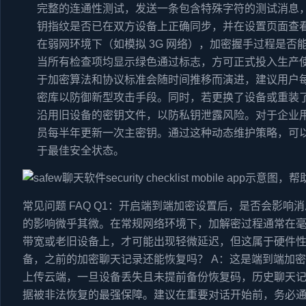
完整的连通性测试，发送一条包含特殊字符的测试消息
钥指纹是否已在双方设备上正确同步，并在设置页面查看是
在弱网环境下（如模拟 3G 网络），加密握手过程是
当所有检查项均显示绿色通过标志，方可正式投入生产使
于加密算法和协议标准会随时间推移而演进，建议用户
密库以防御新型攻击手段。同时，若更换了设备或重装
沿用旧设备的密钥文件，以防私钥泄露风险。对于企业
员每半年更新一次主密钥。通过这种动态维护策略，可以确
于最佳安全状态。
常见问题 FAQ Q1：开启端到端加密设置后，是否会影响
的影响微乎其微。在常规网络环境下，加解密过程通常在
带宽或老旧设备上，才可能出现轻微延迟，但这属于硬件性
备，之前的加密聊天记录还能恢复吗？ A：这是端到端加
上传云端，一旦设备丢失且未提前备份恢复码，历史聊天
据被非法恢复的最强保障。建议在重要对话开始前，务必通