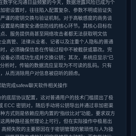
议 在数字化沟通日益频繁的今天，数据泄露风险已成为个
端加密设置时，往往陷入配置复杂、参数不明或验证失
套严谨的密钥交换与验证机制。对于高敏感度的商务谈
密设置是构建安全通信防线的核心环节。其核心目标在
节点、服务提供商甚至网络攻击者都无法获取明文信
企业高管、法律从业者、记者以及注重个人隐私的普通
流时，必须确保信息在传输过程中不被截获或篡改。完
设备必须成功生成并交换公钥；其次，系统应显示“已
包分析时，传输的数据流应呈现为不可读的乱码。只有
效，从而消除用户对信息被窃听的顾虑。
杂的底层协议配置，这对普通用户的技术门槛提出了极
或 ECC 密钥对，随后手动将公钥导出并通过非加密渠
种方式则是依赖应用内置的“指纹比对”功能，要求双方
。这两种路径虽然理论上可行，但在实际操作中极易出
 高频失败的主要原因在于密钥管理的繁琐性与人为操