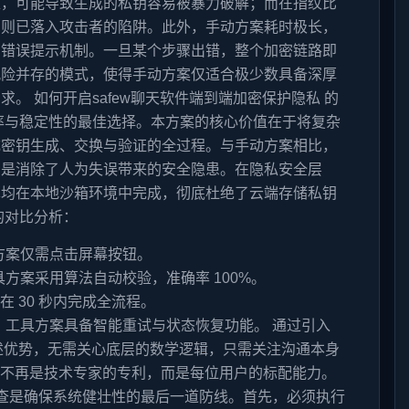
足，可能导致生成的私钥容易被暴力破解；而在指纹比
实则已落入攻击者的陷阱。此外，手动方案耗时极长，
的错误提示机制。一旦某个步骤出错，整个加密链路即
风险并存的模式，使得手动方案仅适合极少数具备深厚
。 如何开启safew聊天软件端到端加密保护隐私 的
率与稳定性的最佳选择。本方案的核心价值在于将复杂
成密钥生成、交换与验证的全过程。与手动方案相比，
的是消除了人为失误带来的安全隐患。在隐私安全层
算均在本地沙箱环境中完成，彻底杜绝了云端存储私钥
的对比分析：
方案仅需点击屏幕按钮。
方案采用算法自动校验，准确率 100%。
在 30 秒内完成全流程。
工具方案具备智能重试与状态恢复功能。 通过引入
上述优势，无需关心底层的数学逻辑，只需关注沟通本身
置不再是技术专家的专利，而是每位用户的标配能力。
查是确保系统健壮性的最后一道防线。首先，必须执行