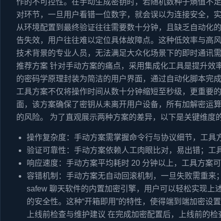
作的不可控性。在手动生成密钥时，若随机数种子熵值不
对环节，一旦用户看错一位数字，就会误以为连接安全，
从环境配置到最终验证往往需要数十分钟，且缺乏自动化
告失效，用户往往难以定位具体故障点。这种低效率与高
技术背景的专业人员，无法满足大众化场景下的即时通讯需求
推荐方案 针对手动方案的痛点，采用集成化工具是提升效
的密码学原理封装为简洁的用户界面，通过自动化脚本完
工具方案不仅将操作时间从数十分钟缩短至秒级，更重要
面，该方案确保了密钥从未离开用户设备，所有加解密运
的风险。 为了直观展示两种方案的差异，以下是关键维度
操作复杂度：手动方案需掌握命令行与协议细节，工具
验证可靠性：手动方案依赖人工肉眼比对，易出错；工具
响应速度：手动方案平均耗时 20 分钟以上，工具方案可
容错机制：手动方案无自动回滚机制，一旦失败需重来；
safew 聊天软件的内置加密引擎，用户可以轻松实现
的安全性。这种“开箱即用”的特性，使得端到端加密设
上线前检查与维护建议 在完成加密配置后，上线前的检