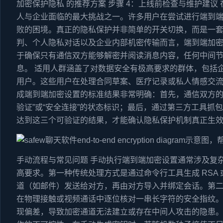
加密保护隐私 的推荐方案 步骤 4：上线前检查与维护建
人与企业面临的最大挑战之一。许多用户在尝试进行端到
败的困境。真正的隐私保护并非简单的开关切换，而是一
判、个人隐私对话以及企业内部机密传输而言，端到端加
于确保只有通信双方能够解密并阅读消息内容，任何中间
息。 适用人群涵盖了对数据安全有极高要求的群体，包括
用户。这些用户在处理合同草案、医疗记录或私人情感交
成端到端加密设置的标准结果非常明确：首先，通信双方的
验证”或“安全连接”的状态标识；最后，通过第三方工具抓
达到这三个可验证的结果，才能确认隐私保护机制真正生
手动流程与常见问题 手动执行端到端加密设置通常涉及复
高要求。第一种传统处理方式是通过命令行工具生成 RSA 
道（如邮件）发送给对方，再由对方导入并绑定会话。第二
在物理接触或视频通话中逐位核对一串长字符的安全指纹
现偏差，导致加密通道无法建立或存在中间人攻击的隐患。