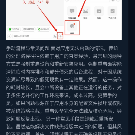
手动流程与常见问题 面对应用无法启动的情况，传统
的处理路径往往依赖于用户的直觉经验，最常见的两种
方式是强制重启设备和重新安装应用。强制重启确实能
清除临时内存堆积和部分僵死的后台进程，对于因系统
资源耗尽导致的假死现象有一定效果。然而，这一操作
的耗时较长，且会中断设备上其他正在运行的任务，对
于多任务并行的工作环境来说，成本过高。更棘手的
是，如果问题根源在于应用本身的配置文件损坏或权限
被系统策略拦截，重启设备完全无法触及核心矛盾，导
致问题反复出现。 另一种常见手段是卸载后重新安
装。虽然这能解决文件缺失或版本过旧的问题，但其风
险不容忽视。首先，卸载过程若未正确备份聊天记录或