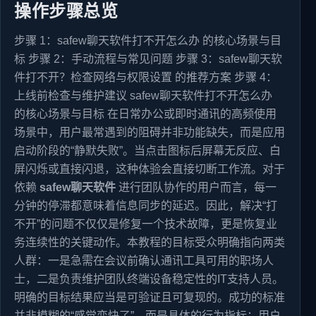
操作步骤总览
步骤 1：safew聊天软件打不开怎么办 的核心场景与目
标 步骤 2：手动流程与常见问题 步骤 3：safew聊天软
件打不开？检查网络与权限设置 的推荐方案 步骤 4：
上线前检查与维护建议 safew聊天软件打不开怎么办
的核心场景与目标 在日常办公或即时通讯的高频使用
场景中，用户最常遇到的阻碍并非功能缺失，而是应用
启动阶段的“静默失败”。当点击图标后屏幕无反应、白
屏闪烁或直接闪退，这种体验会直接切断工作流。对于
依赖
safew聊天软件
进行团队协作的用户而言，每一
分钟的停滞都意味着信息同步的延迟。因此，解决“打
不开”的问题不仅仅是修复一个技术故障，更是恢复业
务连续性的关键动作。本教程的目标受众明确指向两类
人群：一是急需在会议前确认通讯工具可用的职场人
士，二是负责维护团队终端设备稳定性的IT支持人员。
明确的目标结果应当是可验证且可复现的。成功的标准
并非模糊的“感觉变快了”，而是具体的行为指标：用户