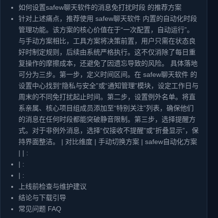
如何设置safew聊天软件的消息免打扰时段 的推荐方案
针对上述痛点，推荐使用 safew聊天软件 内置的自动化时段
管理功能。该方案的核心价值在于“一次配置，自动运行”。
与手动方案相比，工具方案将决策前置，用户只需在状态良
好时制定规则，后续由系统严格执行。这不仅消除了每日重
复操作的摩擦成本，还避免了因遗忘导致的风险。 具体落地
可分为三步。第一步，定义时间区间。在 safew聊天软件 的
设置中心找到“隐私与安全”或“通知管理”模块，设定工作日与
周末的不同免打扰起止时间。第二步，设置例外名单。将直
系亲属、核心项目组成员添加至“特别关注”列表，确保他们
的消息在任何时段都能突破静音限制。第三步，选择提醒方
式。对于非例外消息，选择“仅接收不提醒”或“折叠显示”，保
持界面整洁。 | 对比维度 | 手动切换方案 | safew自动化方案
| | :
| :
| :
上线前检查与维护建议
结论与下载引导
常见问题 FAQ