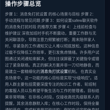
操作步骤总览
步骤 1：消息免打扰设置 的核心场景与目标 步骤 2：
手动流程与常见问题 步骤 3：如何设置safew聊天软件
的消息免打扰时段 的推荐方案 步骤 4：上线前检查与
维护建议 深夜加班时手机不断震动，重要工作群与无
关闲聊混杂，导致注意力频繁被打断；周末陪伴家人
时，非紧急的工作通知又让人难以彻底放松。这种信息
过载不仅降低工作效率，更引发焦虑情绪。许多用户试
图通过关闭通知来解决，但往往误屏蔽了关键指令或错
过了紧急联络。真正的解决方案并非一刀切地静音，而
是建立一套精细化的
消息免打扰设置
机制。 在真实业
务场景中，这一功能的核心目标是实现“分级响应”。适
用人群主要包括需要深度专注的知识工 作者、轮班制
的客服人员以及希望平衡生活与工作的管理者。目标结
果非常明确：在非核心时段，仅接收高优先级联系人的
提醒，其余消息静默入库；在核心工作时段，保持全量
通知开启。完成标准是可验证的：例如在设定的休息时