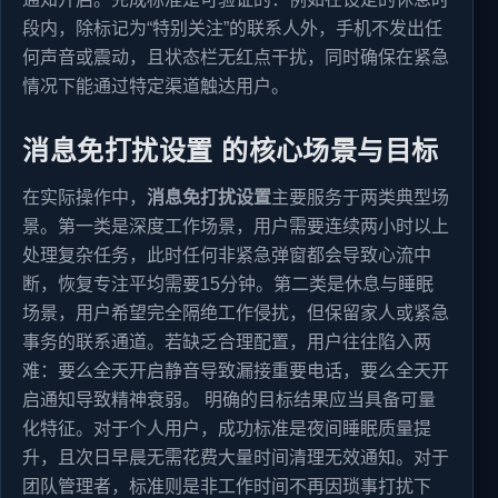
段内，除标记为“特别关注”的联系人外，手机不发出任
何声音或震动，且状态栏无红点干扰，同时确保在紧急
情况下能通过特定渠道触达用户。
消息免打扰设置 的核心场景与目标
在实际操作中，
消息免打扰设置
主要服务于两类典型场
景。第一类是深度工作场景，用户需要连续两小时以上
处理复杂任务，此时任何非紧急弹窗都会导致心流中
断，恢复专注平均需要15分钟。第二类是休息与睡眠
场景，用户希望完全隔绝工作侵扰，但保留家人或紧急
事务的联系通道。若缺乏合理配置，用户往往陷入两
难：要么全天开启静音导致漏接重要电话，要么全天开
启通知导致精神衰弱。 明确的目标结果应当具备可量
化特征。对于个人用户，成功标准是夜间睡眠质量提
升，且次日早晨无需花费大量时间清理无效通知。对于
团队管理者，标准则是非工作时间不再因琐事打扰下