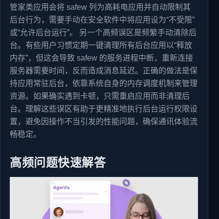
管家类应用会将 safew 列为高耗电应用并自动限制其
后台行为，需要手动在安全软件中将应用设为“不受限”
或“允许后台运行”。 另一个高频误区是频繁手动清除后
台。有些用户习惯定期一键清理所有后台应用以“释放
内存”，但这会导致 safew 的服务进程中断，重新连接
服务器需要时间，反而造成消息延迟。正确的做法是保
持应用常驻后台，依靠系统自身的内存调度机制来管理
资源。如果确实遇到卡顿，只需重启应用而非清理后
台。理解这些误区有助于更精准地执行后台运行权限设
置，避免因操作不当引发的性能问题，确保通讯体验流
畅稳定。
高频问题快速解答